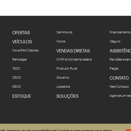
OFERTAS
Seminovos
Financiamento
VEÍCULOS
Novos
Seguro
Nova RAM Dakota
VENDAS DIRETAS
ASSISTÊNC
Rampage
CNPJ e Microempresário
Revisões e ser
1500
Produtor Rural
Peças
2500
Governo
CONTATO
3500
Locadora
Fale Conosco
ESTOQUE
SOLUÇÕES
Agende um tes