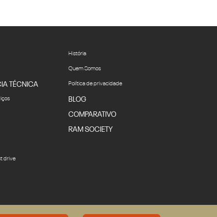
História
Quem Somos
IA TÉCNICA
Política de privacidade
viços
BLOG
COMPARATIVO
RAM SOCIETY
t drive
Desacelere. Seu bem maior é