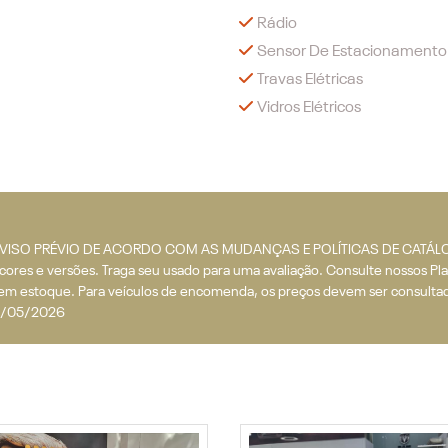
Rádio
Sensor De Estacionamento 
Travas Elétricas
Vidros Elétricos
SEM AVISO PRÉVIO DE ACORDO COM AS MUDANÇAS E POLÍTICAS DE CA
es e versões. Traga seu usado para uma avaliação. Consulte nossos Pla
em estoque. Para veículos de encomenda, os preços devem ser consultado
 06/05/2026