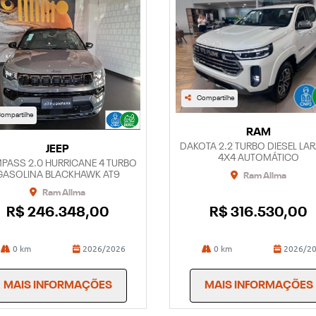
Compartilhe
ompartilhe
RAM
DAKOTA 2.2 TURBO DIESEL LA
JEEP
4X4 AUTOMÁTICO
PASS 2.0 HURRICANE 4 TURBO
GASOLINA BLACKHAWK AT9
Ram Allma
Ram Allma
R$ 246.348,00
R$ 316.530,00
0 km
2026/2026
0 km
2026/2
MAIS INFORMAÇÕES
MAIS INFORMAÇÕES