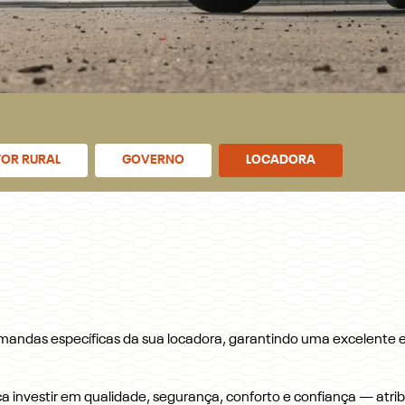
OR RURAL
GOVERNO
LOCADORA
andas específicas da sua locadora, garantindo uma excelente ex
fica investir em qualidade, segurança, conforto e confiança — atri