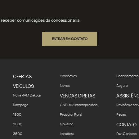
receber comunicações da concessionária.
ENTRAR EM CONTATO
OFERTAS
Seminovos
Financiamento
VEÍCULOS
Novos
Seguro
Nova RAM Dakota
VENDAS DIRETAS
ASSISTÊNC
Rampage
CNPJ e Microempresário
Revisões e ser
1500
Produtor Rural
Peças
2500
Governo
CONTATO
3500
Locadora
Fale Conosco