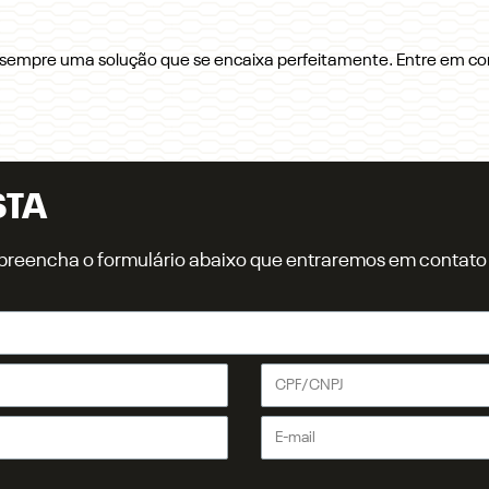
os sempre uma solução que se encaixa perfeitamente. Entre em c
STA
r, preencha o formulário abaixo que entraremos em contat