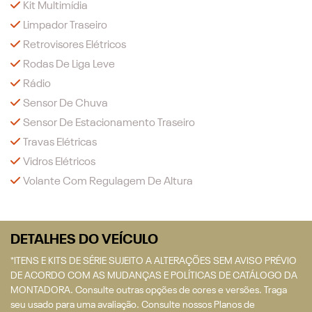
Kit Multimídia
Limpador Traseiro
Retrovisores Elétricos
Rodas De Liga Leve
Rádio
Sensor De Chuva
Sensor De Estacionamento Traseiro
Travas Elétricas
Vidros Elétricos
Volante Com Regulagem De Altura
DETALHES DO VEÍCULO
*ITENS E KITS DE SÉRIE SUJEITO A ALTERAÇÕES SEM AVISO PRÉVIO
DE ACORDO COM AS MUDANÇAS E POLÍTICAS DE CATÁLOGO DA
MONTADORA. Consulte outras opções de cores e versões. Traga
seu usado para uma avaliação. Consulte nossos Planos de