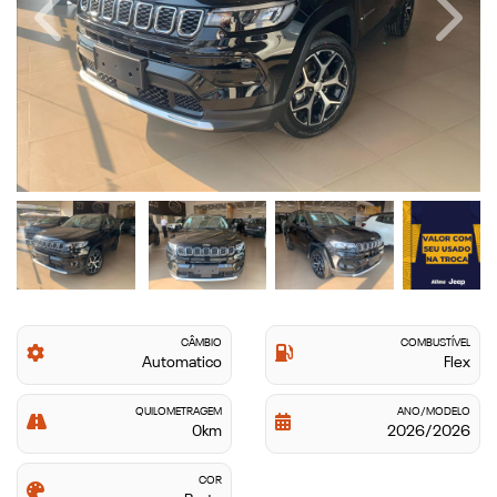
Previous
Next
CÂMBIO
COMBUSTÍVEL
Automatico
Flex
QUILOMETRAGEM
ANO/MODELO
0km
2026/2026
COR