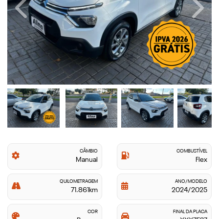
Previous
Next
CÂMBIO
COMBUSTÍVEL
Manual
Flex
QUILOMETRAGEM
ANO/MODELO
71.861km
2024/2025
COR
FINAL DA PLACA