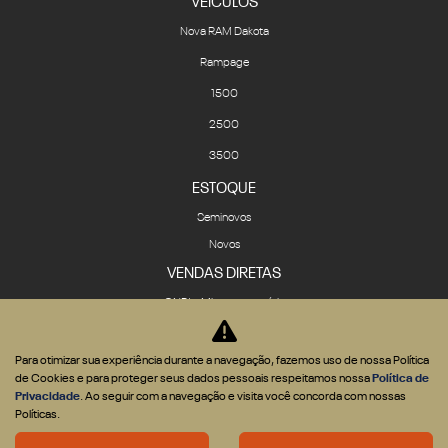
VEÍCULOS
Nova RAM Dakota
Rampage
1500
2500
3500
ESTOQUE
Seminovos
Novos
VENDAS DIRETAS
CNPJ e Microempresário
Produtor Rural
Governo
Para otimizar sua experiência durante a navegação, fazemos uso de nossa Política
de Cookies e para proteger seus dados pessoais respeitamos nossa
Política de
Locadora
Privacidade
. Ao seguir com a navegação e visita você concorda com nossas
SOLUÇÕES
Políticas.
Financiamento