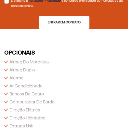
Li e aceito a
Política de Privacidade
e concordo em receber comunicações da
concessionária.
ENTRAR EM CONTATO
OPCIONAIS
Airbag Do Motorista
Airbag Duplo
Alarme
Ar Condicionado
Bancos De Couro
Computador De Bordo
Direção Elétrica
Direção Hidráulica
Entrada Usb