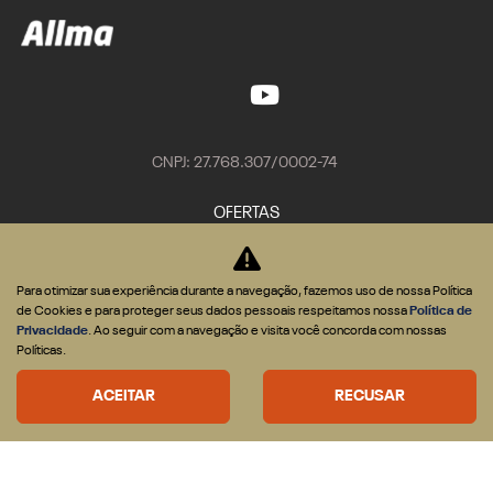
CNPJ: 27.768.307/0002-74
OFERTAS
VEÍCULOS
Nova RAM Dakota
Para otimizar sua experiência durante a navegação, fazemos uso de nossa Política
de Cookies e para proteger seus dados pessoais respeitamos nossa
Política de
Rampage
Privacidade
. Ao seguir com a navegação e visita você concorda com nossas
1500
Políticas.
2500
ACEITAR
RECUSAR
3500
ESTOQUE
Seminovos