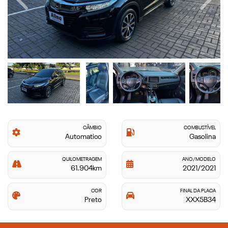
Previous
Next
CÂMBIO
COMBUSTÍVEL
Automatico
Gasolina
QUILOMETRAGEM
ANO/MODELO
61.904km
2021/2021
COR
FINAL DA PLACA
Preto
XXX5B34