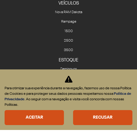
VEÍCULOS
Nova RAM Dakota
Rampage
1500
2500
3500
ESTOQUE
Seminovos
Novos
VENDAS DIRETAS
Para otimizar sua experiência durante a navegação, fazemos uso de nossa Política
de Cookies e para proteger seus dados pessoais respeitamos nossa
Política de
CNPJ e Microempresário
Privacidade
. Ao seguir com a navegação e visita você concorda com nossas
Produtor Rural
Políticas.
Governo
ACEITAR
RECUSAR
Locadora
SOLUÇÕES