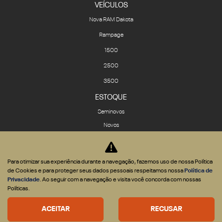
VEÍCULOS
Nova RAM Dakota
Rampage
1500
2500
3500
ESTOQUE
Seminovos
Novos
VENDAS DIRETAS
CNPJ e Microempresário
Para otimizar sua experiência durante a navegação, fazemos uso de nossa Política
Produtor Rural
de Cookies e para proteger seus dados pessoais respeitamos nossa
Política de
Privacidade
. Ao seguir com a navegação e visita você concorda com nossas
Governo
Políticas.
Locadora
SOLUÇÕES
ACEITAR
RECUSAR