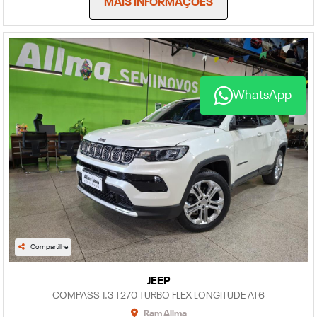
MAIS INFORMAÇÕES
WhatsApp
Compartilhe
JEEP
COMPASS 1.3 T270 TURBO FLEX LONGITUDE AT6
Ram Allma