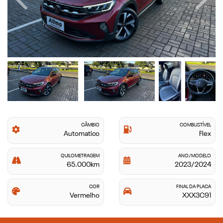
Previous
Next
CÂMBIO
COMBUSTÍVEL
Automatico
Flex
QUILOMETRAGEM
ANO/MODELO
65.000km
2023/2024
COR
FINAL DA PLACA
Vermelho
XXX3C91