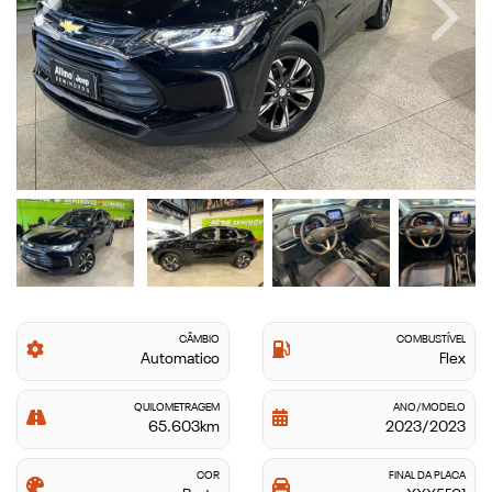
Previous
Next
CÂMBIO
COMBUSTÍVEL
Automatico
Flex
QUILOMETRAGEM
ANO/MODELO
65.603km
2023/2023
COR
FINAL DA PLACA