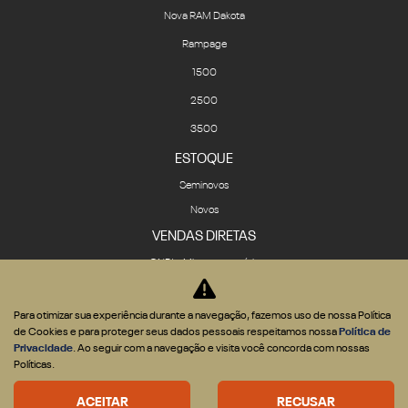
Nova RAM Dakota
Rampage
1500
2500
3500
ESTOQUE
Seminovos
Novos
VENDAS DIRETAS
CNPJ e Microempresário
Produtor Rural
Governo
Para otimizar sua experiência durante a navegação, fazemos uso de nossa Política
de Cookies e para proteger seus dados pessoais respeitamos nossa
Política de
Locadora
Privacidade
. Ao seguir com a navegação e visita você concorda com nossas
SOLUÇÕES
Políticas.
Financiamento
ACEITAR
RECUSAR