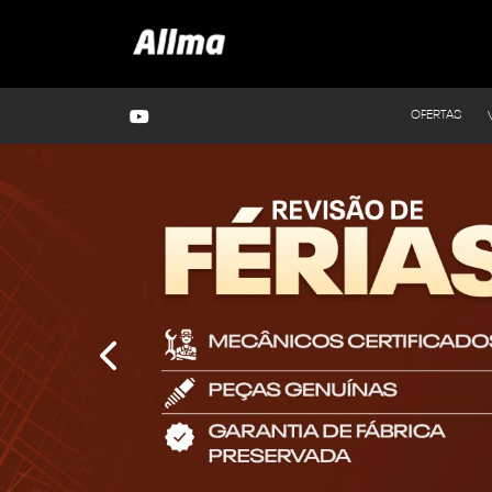
OFERTAS
templates.template-01.components.carousel.text