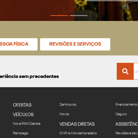
SSOA FÍSICA
REVISÕES E SERVIÇOS
xperiência sem precedentes
OFERTAS
Seminovos
Financiamento
VEÍCULOS
Novos
Seguro
Nova RAM Dakota
VENDAS DIRETAS
ASSISTÊNC
Rampage
CNPJ e Microempresário
Revisões e ser