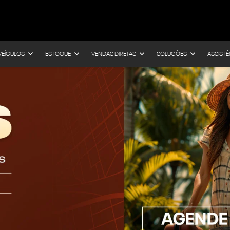
VEÍCULOS
ESTOQUE
VENDAS DIRETAS
SOLUÇÕES
ASSISTÊ
s.control_prev