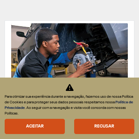
Para otimizar sua experiência durante a navegação, fazemos uso de nossa Política
REVISÕES E SERVIÇOS
de Cookies e para proteger seus dados pessoais respeitamos nossa
Política de
Privacidade
. Ao seguir com a navegação e visita você concorda com nossas
ESSA OFERTA ACABA EM
29 DIAS
Políticas.
CONFIRA A OFERTA
ACEITAR
RECUSAR