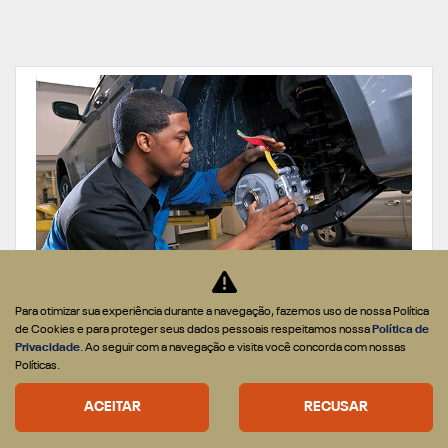
Para otimizar sua experiência durante a navegação, fazemos uso de nossa Política
REVISÕES E SERVIÇOS
de Cookies e para proteger seus dados pessoais respeitamos nossa
Política de
Privacidade
. Ao seguir com a navegação e visita você concorda com nossas
ESSA OFERTA ACABA EM
28 DIAS
Políticas.
CONFIRA A OFERTA
ACEITAR
RECUSAR