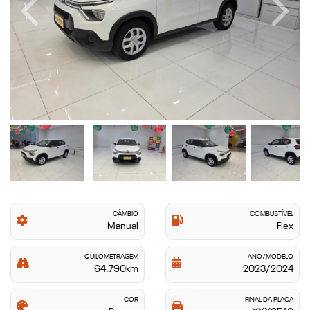
Previous
Next
CÂMBIO
COMBUSTÍVEL
Manual
Flex
QUILOMETRAGEM
ANO/MODELO
64.790km
2023/2024
COR
FINAL DA PLACA