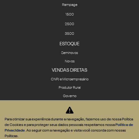
Rampage
1500
2500
3500
ESTOQUE
Seminovos
Novos
VENDAS DIRETAS
CNPJ e Microempresário
Produtor Rural
Governo
Locadora
SOLUÇÕES
Para otimizar sua experiência durante a navegação, fazemos uso de nossa Política
Financiamento
de Cookies e para proteger seus dados pessoais respeitamos nossa
Política de
Privacidade
. Ao seguir com a navegação e visita você concorda com nossas
Seguro
Políticas.