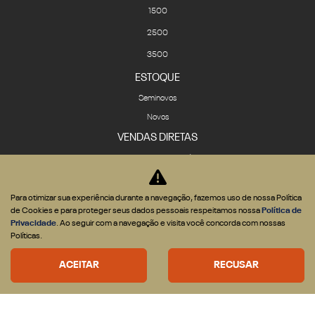
1500
2500
3500
ESTOQUE
Seminovos
Novos
VENDAS DIRETAS
CNPJ e Microempresário
Produtor Rural
Governo
Para otimizar sua experiência durante a navegação, fazemos uso de nossa Política
de Cookies e para proteger seus dados pessoais respeitamos nossa
Política de
Locadora
Privacidade
. Ao seguir com a navegação e visita você concorda com nossas
SOLUÇÕES
Políticas.
Financiamento
ACEITAR
RECUSAR
Seguro
ASSISTÊNCIA TÉCNICA