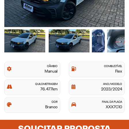
CÂMBIO
COMBUSTÍVEL
Manual
Flex
QUILOMETRAGEM
ANO/MODELO
76.477km
2023/2024
COR
FINAL DA PLACA
Branco
XXX7C10