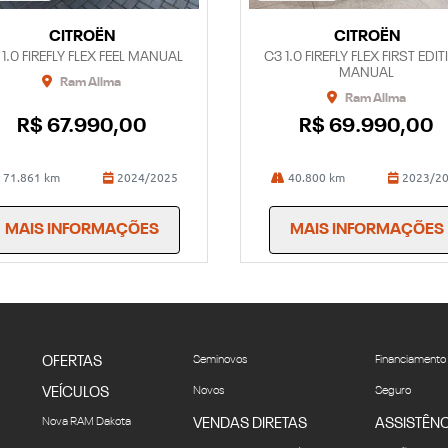
CITROËN
CITROËN
 1.0 FIREFLY FLEX FEEL MANUAL
C3 1.0 FIREFLY FLEX FIRST EDI
MANUAL
Ram Allma
Ram Allma
R$ 67.990,00
R$ 69.990,00
71.861 km
2024/2025
40.800 km
2023/2
MAIS INFORMAÇÕES
MAIS INFORMAÇÕES
OFERTAS
Seminovos
Financiamento
VEÍCULOS
Novos
Seguro
Nova RAM Dakota
VENDAS DIRETAS
ASSISTÊNC