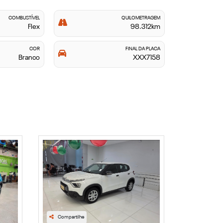
COMBUSTÍVEL
QUILOMETRAGEM
Flex
98.312km
COR
FINAL DA PLACA
Branco
XXX7158
Compartilhe