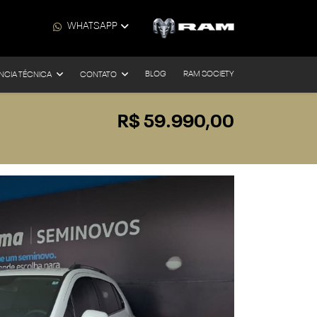
WHATSAPP
BLOG
RAM SOCIETY
NCIA TÉCNICA
CONTATO
R$ 59.990,00