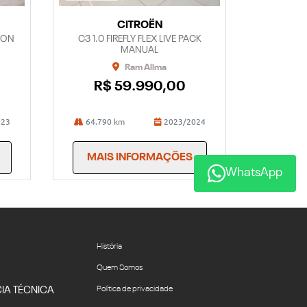
CITROËN
TION
C3 1.0 FIREFLY FLEX LIVE PACK
MANUAL
Ram Allma
R$ 59.990,00
023
64.790 km
2023/2024
MAIS INFORMAÇÕES
WhatsApp
História
Quem Somos
IA TÉCNICA
Política de privacidade