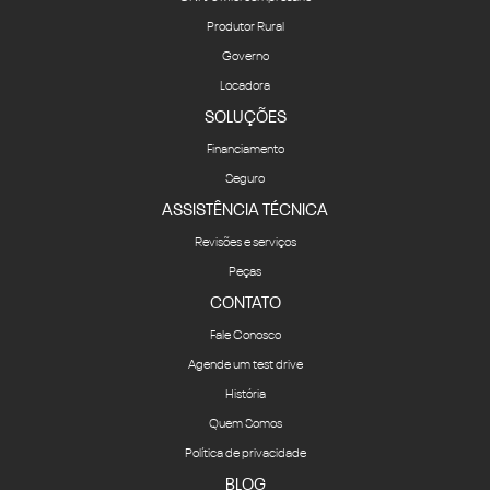
Produtor Rural
Governo
Locadora
SOLUÇÕES
Financiamento
Seguro
ASSISTÊNCIA TÉCNICA
Revisões e serviços
Peças
CONTATO
Fale Conosco
Agende um test drive
História
Quem Somos
Política de privacidade
BLOG