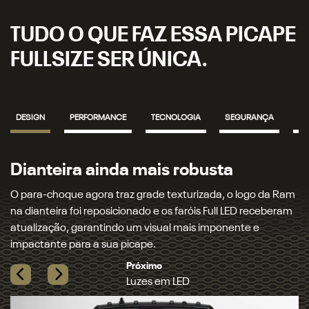
TUDO O QUE FAZ ESSA PICAPE
FULLSIZE SER ÚNICA.
DESIGN
PERFORMANCE
TECNOLOGIA
SEGURANÇA
IN
Dianteira ainda mais robusta
L
O para-choque agora traz grade texturizada, o logo da Ram
A 
na dianteira foi reposicionado e os faróis Full LED receberam
la
atualização, garantindo um visual mais imponente e
de
impactante para a sua picape.
re
co
Previous
Next
Pr