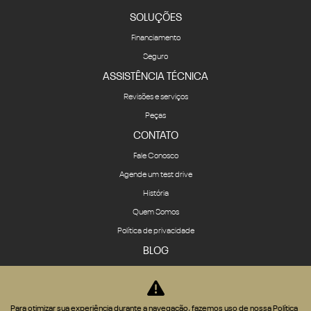
SOLUÇÕES
Financiamento
Seguro
ASSISTÊNCIA TÉCNICA
Revisões e serviços
Peças
CONTATO
Fale Conosco
Agende um test drive
História
Quem Somos
Política de privacidade
BLOG
COMPARATIVO
RAM SOCIETY
Para otimizar sua experiência durante a navegação, fazemos uso de nossa Política