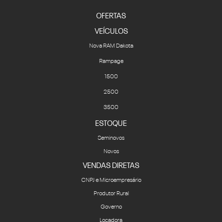
OFERTAS
VEÍCULOS
Nova RAM Dakota
Rampage
1500
2500
3500
ESTOQUE
Seminovos
Novos
VENDAS DIRETAS
CNPJ e Microempresário
Produtor Rural
Governo
Locadora