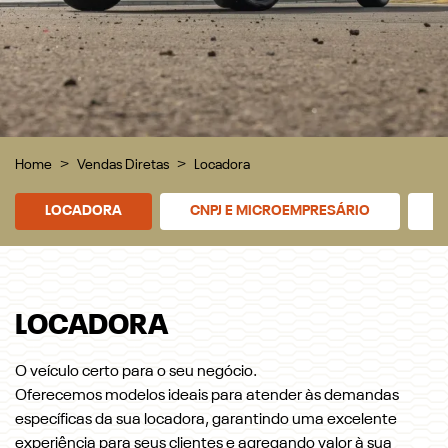
Home
Vendas Diretas
Locadora
LOCADORA
CNPJ E MICROEMPRESÁRIO
P
LOCADORA
O veículo certo para o seu negócio.
Oferecemos modelos ideais para atender às demandas
específicas da sua locadora, garantindo uma excelente
experiência para seus clientes e agregando valor à sua