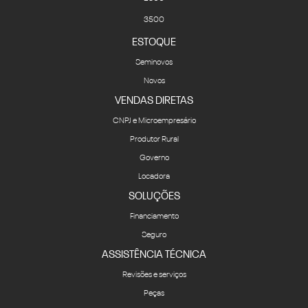
3500
ESTOQUE
Seminovos
Novos
VENDAS DIRETAS
CNPJ e Microempresário
Produtor Rural
Governo
Locadora
SOLUÇÕES
Financiamento
Seguro
ASSISTÊNCIA TÉCNICA
Revisões e serviços
Peças