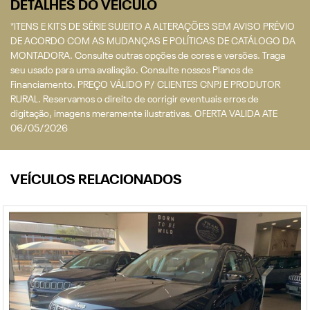
DETALHES DO VEÍCULO
*ITENS E KITS DE SÉRIE SUJEITO A ALTERAÇÕES SEM AVISO PRÉVIO
DE ACORDO COM AS MUDANÇAS E POLÍTICAS DE CATÁLOGO DA
MONTADORA. Consulte outras opções de cores e versões. Traga
seu usado para uma avaliação. Consulte nossos Planos de
Financiamento. PREÇO VÁLIDO P/ CLIENTES CNPJ E PRODUTOR
RURAL. Reservamos o direito de corrigir eventuais erros de
digitação, imagens meramente ilustrativas. OFERTA VALIDA ATE
06/05/2026
VEÍCULOS RELACIONADOS