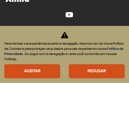
CNPJ: 27.768.307/0002-74
Para otimizar sua experiência durante a navegação, fazemos uso de nossa Política
OFERTAS
de Cookies e para proteger seus dados pessoais respeitamos nossa
Política de
Privacidade
. Ao seguir com a navegação e visita você concorda com nossas
VEÍCULOS
Políticas.
Nova RAM Dakota
ACEITAR
RECUSAR
Rampage
1500
2500
3500
ESTOQUE
Seminovos
Novos