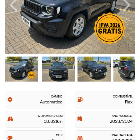
Previous
Next
CÂMBIO
COMBUSTÍVEL
Automatico
Flex
QUILOMETRAGEM
ANO/MODELO
58.821km
2023/2024
COR
FINAL DA PLACA