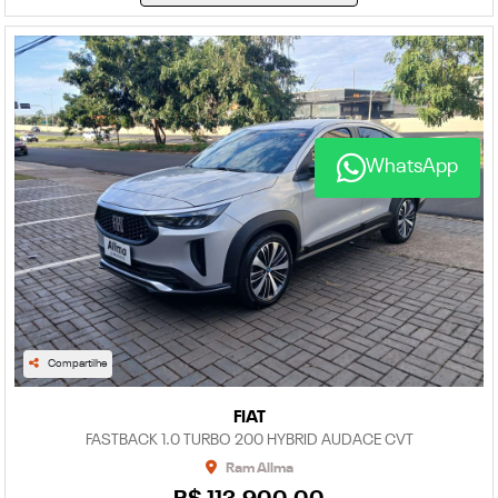
WhatsApp
Compartilhe
FIAT
FASTBACK 1.0 TURBO 200 HYBRID AUDACE CVT
Ram Allma