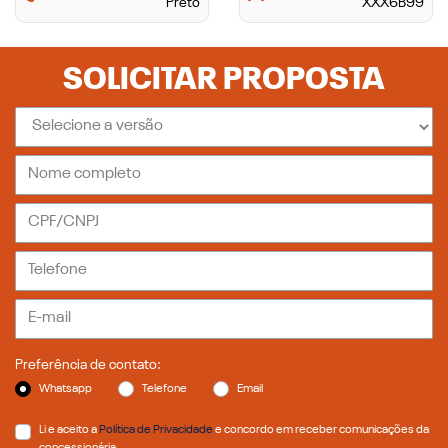
Preto
XXX6B99
SOLICITAR PROPOSTA
Preferência de contato:
Whatsapp
Telefone
Email
Li e aceito a
Política de Privacidade
e concordo em receber comunicações da