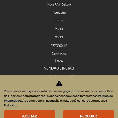
Nova RAM Dakota
Rampage
1500
2500
3500
ESTOQUE
Seminovos
Novos
VENDAS DIRETAS
CNPJ e Microempresário
Produtor Rural
Governo
Para otimizar sua experiência durante a navegação, fazemos uso de nossa Política
de Cookies e para proteger seus dados pessoais respeitamos nossa
Política de
Locadora
Privacidade
. Ao seguir com a navegação e visita você concorda com nossas
SOLUÇÕES
Políticas.
Financiamento
ACEITAR
RECUSAR