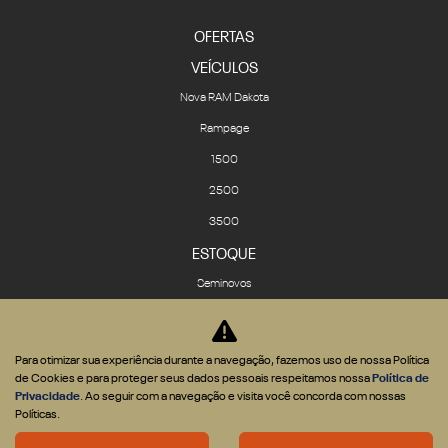
OFERTAS
VEÍCULOS
Nova RAM Dakota
Rampage
1500
2500
3500
ESTOQUE
Seminovos
Novos
VENDAS DIRETAS
Para otimizar sua experiência durante a navegação, fazemos uso de nossa Política
CNPJ e Microempresário
de Cookies e para proteger seus dados pessoais respeitamos nossa
Política de
Produtor Rural
Privacidade
. Ao seguir com a navegação e visita você concorda com nossas
Políticas.
Governo