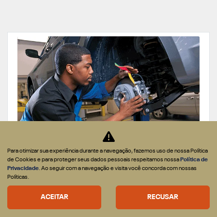
Para otimizar sua experiência durante a navegação, fazemos uso de nossa Política
REVISÕES E SERVIÇOS
de Cookies e para proteger seus dados pessoais respeitamos nossa
Política de
Privacidade
. Ao seguir com a navegação e visita você concorda com nossas
ESSA OFERTA ACABA EM
28 DIAS
Políticas.
CONFIRA A OFERTA
ACEITAR
RECUSAR