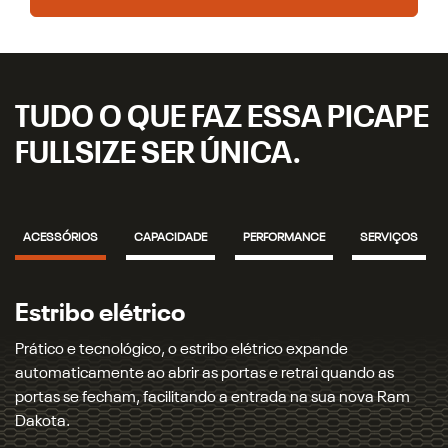
TUDO O QUE FAZ ESSA PICAPE
FULLSIZE SER ÚNICA.
ACESSÓRIOS
CAPACIDADE
PERFORMANCE
SERVIÇOS
Estribo elétrico
C
Prático e tecnológico, o estribo elétrico expande
Pr
automaticamente ao abrir as portas e retrai quando as
tr
portas se fecham, facilitando a entrada na sua nova Ram
c
Dakota.
ai