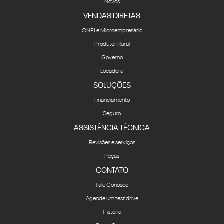
Novos
VENDAS DIRETAS
CNPJ e Microempresário
Produtor Rural
Governo
Locadora
SOLUÇÕES
Financiamento
Seguro
ASSISTÊNCIA TÉCNICA
Revisões e serviços
Peças
CONTATO
Fale Conosco
Agende um test drive
História